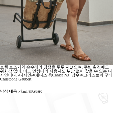
보행 보조기와 손수레의 강점을 두루 지녔으며, 주변 환경에도
위화감 없어, 어느 연령대의 사용자도 부담 없이 찾을 수 있는 디
자인이다. /디자인@캐니스 응Canice Ng, 감수@크리스토퍼 구베
Christophe Gaubert
낙상 대응 가드FallGuard