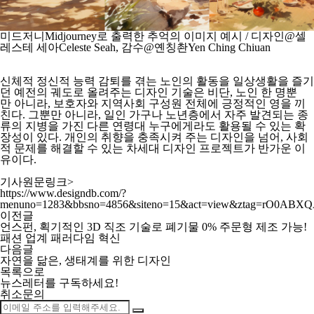
미드저니Midjourney로 출력한 추억의 이미지 예시 / 디자인@셀
레스테 세아Celeste Seah, 감수@옌칭촨Yen Ching Chiuan
신체적 정신적 능력 감퇴를 겪는 노인의 활동을 일상생활을 즐기
던 예전의 궤도로 올려주는 디자인 기술은 비단, 노인 한 명뿐
만 아니라, 보호자와 지역사회 구성원 전체에 긍정적인 영을 끼
친다. 그뿐만 아니라, 일인 가구나 노년층에서 자주 발견되는 종
류의 지병을 가진 다른 연령대 누구에게라도 활용될 수 있는 확
장성이 있다. 개인의 취향을 충족시켜 주는 디자인을 넘어, 사회
적 문제를 해결할 수 있는 차세대 디자인 프로젝트가 반가운 이
유이다.
기사원문링크>
https://www.designdb.com/?
menuno=1283&bbsno=4856&siteno=15&act=view&ztag=rO0AB
이전글
언스펀, 획기적인 3D 직조 기술로 폐기물 0% 주문형 제조 가능!
패션 업계 패러다임 혁신
다음글
자연을 닮은, 생태계를 위한 디자인
목록으로
뉴스레터를 구독하세요
!
취소문의