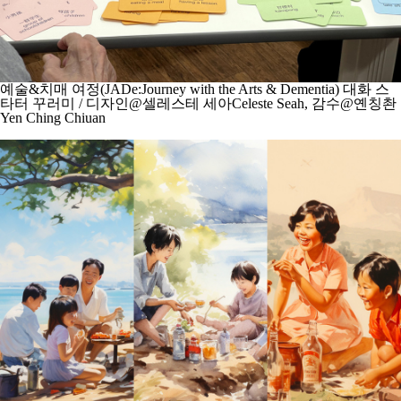
예술&치매 여정(JADe:Journey with the Arts & Dementia) 대화 스
타터 꾸러미 / 디자인@셀레스테 세아Celeste Seah, 감수@옌칭촨
Yen Ching Chiuan