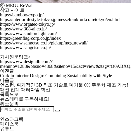
ⓒ MEGUReWall
참고 사이트
https://bamboo-expo.jp/
https://interiorlifestyle-tokyo.jp.messefrankfurt.com/tokyo/en.html
https://www.orgatec-tokyo.jp/
https://www.308-al.co.jp/
https://www.studiorelight.com/
https://greenflag-corp.co.jp/index
https://www.sangetsu.co.jp/pickup/megurewall/
https://www.sangetsu.co.jp/
기사원문링크>
https://www.designdb.com/?
menuno=1283&bbsno=4868&siteno=15&act=view&ztag=rO0AB
이전글
Cork in Interior Design: Combining Sustainability with Style
다음글
언스펀, 획기적인 3D 직조 기술로 폐기물 0% 주문형 제조 가능!
패션 업계 패러다임 혁신
목록으로
뉴스레터를 구독하세요
!
취소문의
인스타그램
페이스북
유튜브