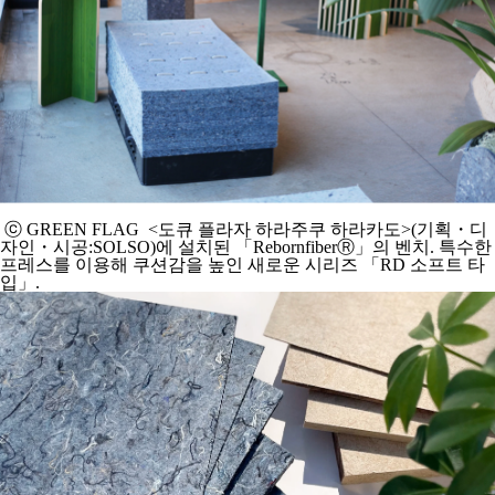
ⓒ GREEN FLAG <도큐 플라자 하라주쿠 하라카도>(기획・디
자인・시공:SOLSO)에 설치된 「RebornfiberⓇ」의 벤치. 특수한
프레스를 이용해 쿠션감을 높인 새로운 시리즈 「RD 소프트 타
입」.