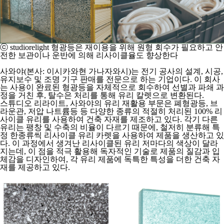
ⓒ studiorelight 형광등은 재이용을 위해 원형 회수가 필요하고 안
전한 보관이나 운반에 의해 리사이클율도 향상한다
사와야
(본사: 이시카와현 가나자와시)는 전기 공사의 설계, 시공,
유지보수 및 조명 기구 판매를 전문으로 하는 기업이다. 이 회사
는 사용이 완료된 형광등을 자체적으로 회수하여 선별과 파쇄 과
정을 거친 후, 탈수은 처리를 통해 유리 칼렛으로 변환된다.
스튜디오
리라이트
, 사와야의 유리 재활용 부문은 폐형광등, 브
라운관, 저압 나트륨등 등 다양한 종류의 적절히 처리된 100% 리
사이클 유리를 사용하여 건축 자재를 제조하고 있다. 각기 다른
유리는 팽창 및 수축의 비율이 다르기 때문에, 철저히 분류해 특
정 한종류씩 리사이클 유리 카렛을 사용하여 제품을 생산하고 있
다. 이 과정에서 생겨난 리사이클된 유리 저마다의 색상이 달라
지는데, 이 점을 적극 활용해 독자적인 기술로 제품의 질감과 입
체감을 디자인하여, 각 유리 제품에 독특한 특성을 더한 건축 자
재를 제공하고 있다.