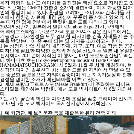
용자 경험과 브랜드 이미지를 결정짓는 핵심 요소로 자리잡고 있
다. 최근에는 CMF가
친환경 소재
와 결합하며, 지속 가능한 디자
인의 중심이 되고 있다. 환경을 고려하는 소비자와 건축가들 사
이에서 친환경 재료에 대한 관심이 꾸준히 증가하고 있으며, 이
는 디자인 업계 전반에서 뚜렷한 트렌드로 나타나고 있다.
2024년 상반기, 일본에서 열린 <
Bamboo Expo 21>
1
, <
인테리
어
라이프스타일
>
2
, <
오르가텍
도쿄
2024>
3
같은 전시회에서는
기능성과 디자인성을 모두 겸비한 리사이클 건축 자재들이 큰 주
목을 받았는데 이 중 눈에 띄는 몇 가지를 소개하고자 한다.
1
는 상점과 상업 시설의 내외장재, 가구, 조명, 예술 작품 등 공간
디자인에 필요한 다양한 소재와 제품을 선보이는 일본 내 유일한
전시회다. 2011년에 시작된 이 행사는 매년 도쿄도립산업무역센
터 하마마츠 초관(Tokyo Metropolitan Industrial Trade Center
HAMAMATSUCHO-KAN에서 5월과 11월 두 차례 개최하며, 혁
신적인 디자인 솔루션과 최신 트렌드를 한 자리에서 만날 수 있
는 중요한 플랫폼으로 자리매김중이며 최근 지속가능성과 친환
경성을 겸비한 소재가 메인테마를 이루고 있다.
2
'메세 프랑크푸르트 재팬(Messe Frankfurt)'이 주최하는 라이프
스타일을 제안하는 박람회. 매년 도쿄 빅사이트에서 6월 개최한
다.
3
는 사무 공간의 혁신과 디자인에 초점을 맞춘 프리미어 전시회
로 매년 5월 도쿄 빅사이트 국제전시장에서 개최된다.
1. 폐 형광관, 폐 브라운관 등을 재활용한 유리 건축 자재