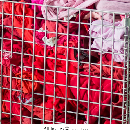
All Images ⓒ
colourloop